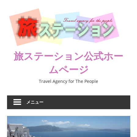
コ
ン
テ
ン
ツ
へ
ス
旅ステーション公式ホー
キ
ムページ
ッ
プ
Travel Agency for The People
メニュー