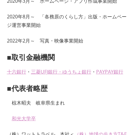
2020年3月～ ホームページ・アプリ作成事業開始
2020年8月～ 「各務原のくらし方」出版・ホームペー
ジ運営事業開始
2022年2月～ 写真・映像事業開始
■取引金融機関
十六銀行
・
三菱UFJ銀行
・
ゆうちょ銀行
・
PAYPAY銀行
■代表者略歴
椋木昭夫 岐阜県生まれ
和光大学卒
（株）ワットトラベル 本社＜
（株）地球の歩き方T&E