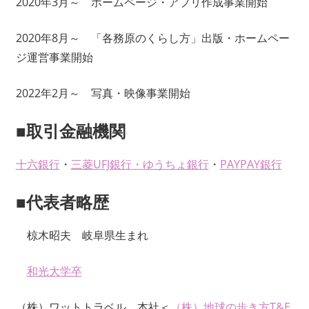
2020年3月～ ホームページ・アプリ作成事業開始
2020年8月～ 「各務原のくらし方」出版・ホームペー
ジ運営事業開始
2022年2月～ 写真・映像事業開始
■取引金融機関
十六銀行
・
三菱UFJ銀行
・
ゆうちょ銀行
・
PAYPAY銀行
■代表者略歴
椋木昭夫 岐阜県生まれ
和光大学卒
（株）ワットトラベル 本社＜
（株）地球の歩き方T&E