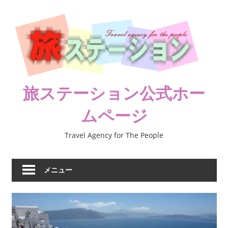
コ
ン
テ
ン
ツ
へ
ス
旅ステーション公式ホー
キ
ムページ
ッ
プ
Travel Agency for The People
メニュー