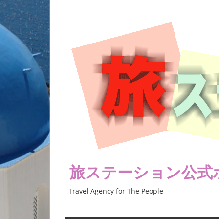
コ
ン
テ
ン
ツ
へ
ス
キ
ッ
プ
旅ステーション公式
Travel Agency for The People