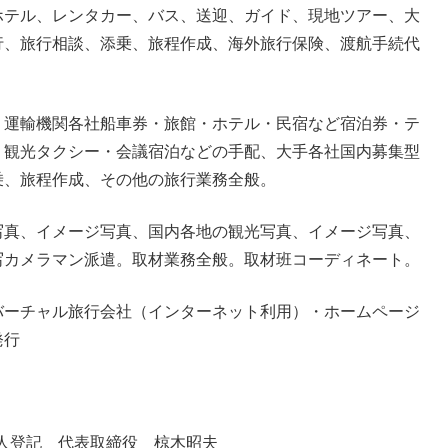
ホテル、レンタカー、バス、送迎、ガイド、現地ツアー、大
行、旅行相談、添乗、旅程作成、海外旅行保険、渡航手続代
・運輸機関各社船車券・旅館・ホテル・民宿など宿泊券・テ
・観光タクシー・会議宿泊などの手配、大手各社国内募集型
乗、旅程作成、その他の旅行業務全般。
写真、イメージ写真、国内各地の観光写真、イメージ写真、
写カメラマン派遣。取材業務全般。取材班コーディネート。
バーチャル旅行会社（インターネット利用）・ホームページ
発行
法人登記 代表取締役 椋木昭夫