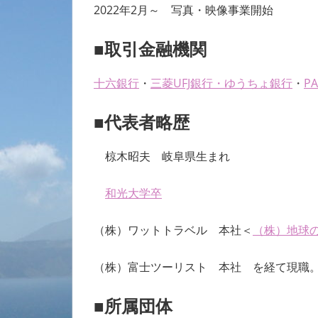
2022年2月～ 写真・映像事業開始
■取引金融機関
十六銀行
・
三菱UFJ銀行
・
ゆうちょ銀行
・
P
■代表者略歴
椋木昭夫 岐阜県生まれ
和光大学卒
（株）ワットトラベル 本社＜
（株）地球の
（株）富士ツーリスト 本社 を経て現職
■所属団体