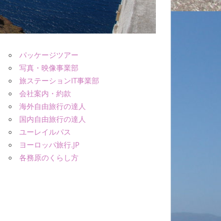
パッケージツアー
写真・映像事業部
旅ステーションIT事業部
会社案内・約款
海外自由旅行の達人
国内自由旅行の達人
ユーレイルパス
ヨーロッパ旅行.JP
各務原のくらし方