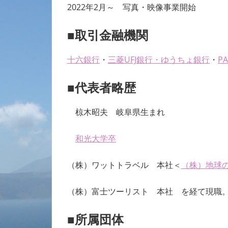
2022年2月～ 写真・映像事業開始
■取引金融機関
十六銀行
・
三菱UFJ銀行
・
ゆうちょ銀行
・
P
■代表者略歴
椋木昭夫 岐阜県生まれ
和光大学卒
（株）ワットトラベル 本社＜
（株）地球の
（株）富士ツーリスト 本社 を経て現職
■所属団体