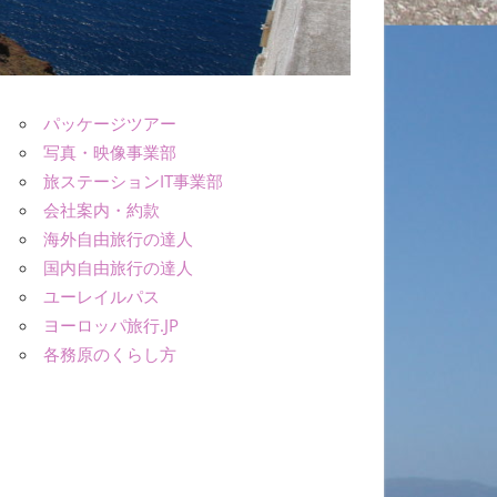
パッケージツアー
写真・映像事業部
旅ステーションIT事業部
会社案内・約款
海外自由旅行の達人
国内自由旅行の達人
ユーレイルパス
ヨーロッパ旅行.JP
各務原のくらし方