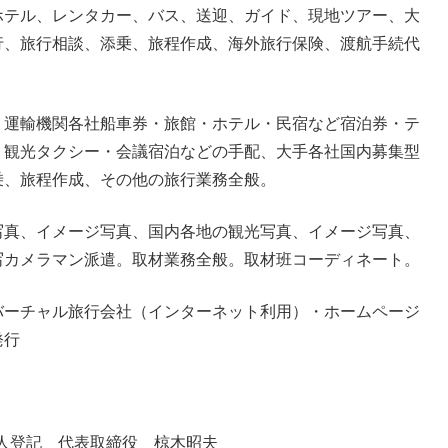
ホテル、レンタカー、バス、送迎、ガイド、現地ツアー、大
行、旅行相談、添乗、旅程作成、海外旅行保険、渡航手続代
・運輸機関各社船車券・旅館・ホテル・民宿など宿泊券・テ
・観光タクシー・会議宿泊などの手配、大手各社国内募集型
乗、旅程作成、その他の旅行業務全般。
写真、イメージ写真、国内各地の観光写真、イメージ写真、
写カメラマン派遣。取材業務全般。取材班コーディネート。
バーチャル旅行会社（インターネット利用）・ホームページ
発行
法人登記 代表取締役 椋木昭夫