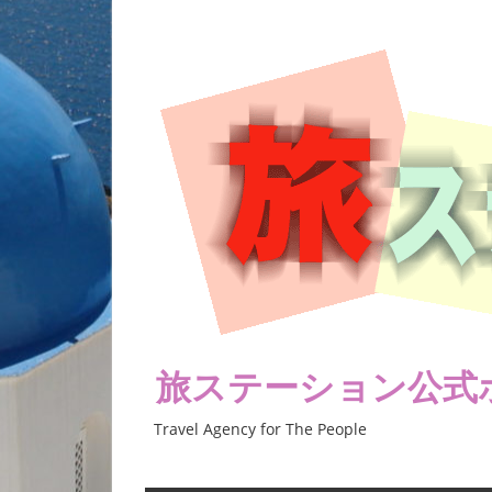
コ
ン
テ
ン
ツ
へ
ス
キ
ッ
プ
旅ステーション公式
Travel Agency for The People