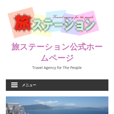
コ
ン
テ
ン
ツ
へ
ス
旅ステーション公式ホー
キ
ムページ
ッ
プ
Travel Agency for The People
メニュー