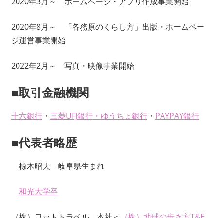
2020年3月～ ホームページ・アプリ作成事業開始
2020年8月～ 「各務原のくらし方」出版・ホームペー
ジ運営事業開始
2022年2月～ 写真・映像事業開始
■取引金融機関
十六銀行
・
三菱UFJ銀行
・
ゆうちょ銀行
・
PAYPAY銀行
■代表者略歴
椋木昭夫 岐阜県生まれ
和光大学卒
（株）ワットトラベル 本社＜
（株）地球の歩き方T&E