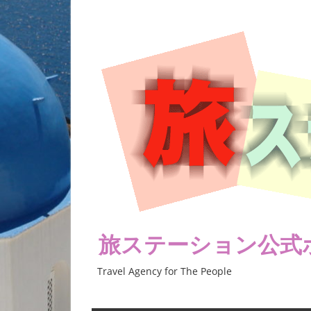
コ
ン
テ
ン
ツ
へ
ス
キ
ッ
プ
旅ステーション公式
Travel Agency for The People