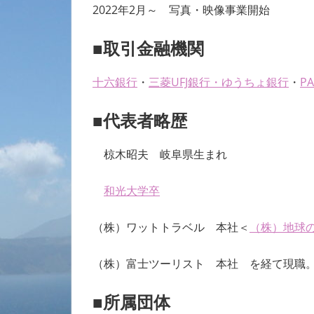
2022年2月～ 写真・映像事業開始
■取引金融機関
十六銀行
・
三菱UFJ銀行
・
ゆうちょ銀行
・
P
■代表者略歴
椋木昭夫 岐阜県生まれ
和光大学卒
（株）ワットトラベル 本社＜
（株）地球の
（株）富士ツーリスト 本社 を経て現職
■所属団体