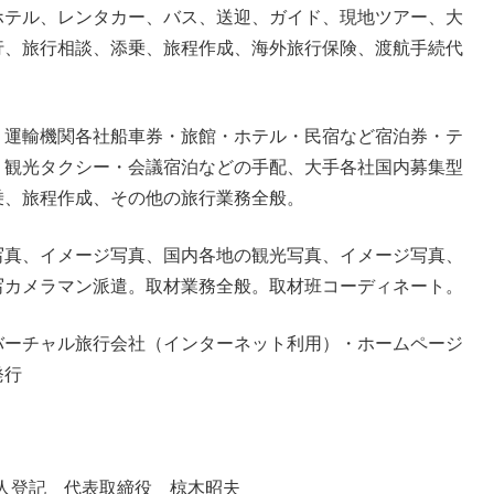
ホテル、レンタカー、バス、送迎、ガイド、現地ツアー、大
行、旅行相談、添乗、旅程作成、海外旅行保険、渡航手続代
・運輸機関各社船車券・旅館・ホテル・民宿など宿泊券・テ
・観光タクシー・会議宿泊などの手配、大手各社国内募集型
乗、旅程作成、その他の旅行業務全般。
写真、イメージ写真、国内各地の観光写真、イメージ写真、
写カメラマン派遣。取材業務全般。取材班コーディネート。
バーチャル旅行会社（インターネット利用）・ホームページ
発行
法人登記 代表取締役 椋木昭夫