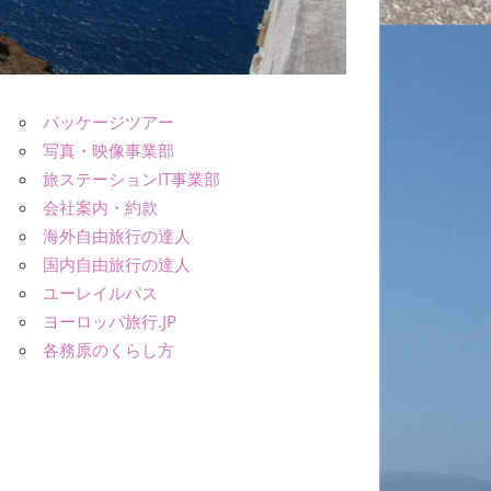
パッケージツアー
写真・映像事業部
旅ステーションIT事業部
会社案内・約款
海外自由旅行の達人
国内自由旅行の達人
ユーレイルパス
ヨーロッパ旅行.JP
各務原のくらし方