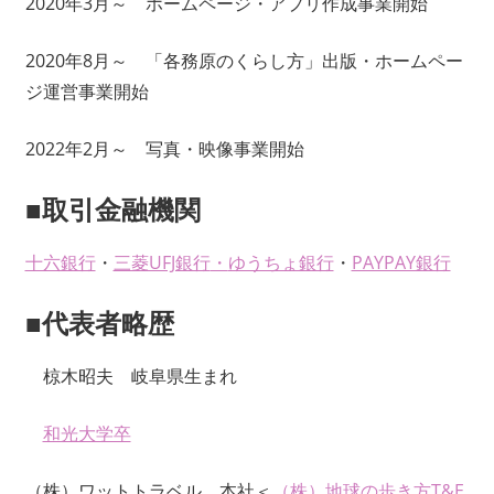
2020年3月～ ホームページ・アプリ作成事業開始
2020年8月～ 「各務原のくらし方」出版・ホームペー
ジ運営事業開始
2022年2月～ 写真・映像事業開始
■取引金融機関
十六銀行
・
三菱UFJ銀行
・
ゆうちょ銀行
・
PAYPAY銀行
■代表者略歴
椋木昭夫 岐阜県生まれ
和光大学卒
（株）ワットトラベル 本社＜
（株）地球の歩き方T&E