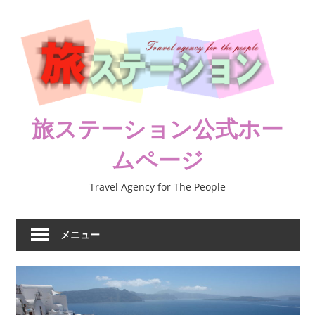
コ
ン
テ
ン
ツ
へ
ス
旅ステーション公式ホー
キ
ムページ
ッ
プ
Travel Agency for The People
メニュー