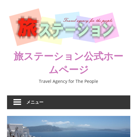
コ
ン
テ
ン
ツ
へ
ス
旅ステーション公式ホー
キ
ムページ
ッ
プ
Travel Agency for The People
メニュー